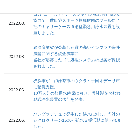
コカ･コーラボトラーズジャパン株式会社様のご
協力で、世田谷スポーツ振興財団のプールに当
2022.08.
社のキャリーケース収納型緊急用浄水装置を設
置しました。
経済産業省が公募した質の高いインフラの海外
展開に関する調査事業に、
2022.08.
当社が応募したゴミ処理システムの提案が採択
されました。
横浜市が、姉妹都市のウクライナ国オデーサ市
に緊急支援。
2022.06.
10万人分の飲用水確保に向け、弊社製を含む移
動式浄水装置の供与を発表。
バングラデシュで発生した洪水に対し、当社の
2022.06.
シクロクリーン1500が給水支援活動に使われま
した。